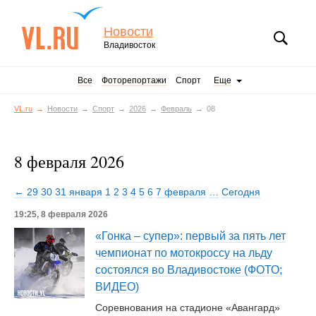
Новости
Владивосток
Все
Фоторепортажи
Спорт
Еще
VL.ru
Новости
Спорт
2026
Февраль
08
8 февраля 2026
← 29
30
31 января
1
2
3
4
5
6
7 февраля
…
Сегодня
19:25, 8 февраля 2026
«Гонка – супер»: первый за пять лет
чемпионат по мотокроссу на льду
состоялся во Владивостоке (ФОТО;
ВИДЕО)
Соревнования на стадионе «Авангард»