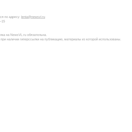
ся по адресу:
lenta@newsvl.ru
6−15
ка на NewsVL.ru обязательна.
 при наличии гиперссылки на публикацию, материалы из которой использованы.