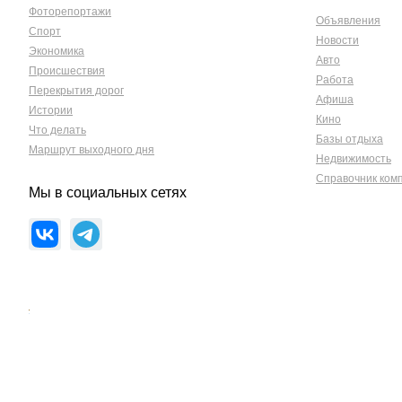
Фоторепортажи
Объявления
Спорт
Новости
Экономика
Авто
Происшествия
Работа
Перекрытия дорог
Афиша
Истории
Кино
Что делать
Базы отдыха
Маршрут выходного дня
Недвижимость
Справочник ком
Мы в социальных сетях