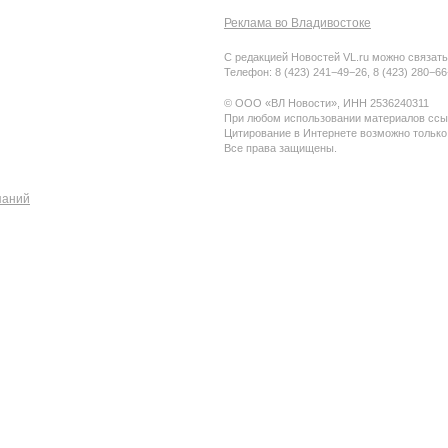
Реклама во Владивостоке
С редакцией Новостей VL.ru можно связать
Телефон: 8 (423) 241−49−26, 8 (423) 280−6
© ООО «ВЛ Новости», ИНН 2536240311
При любом использовании материалов ссыл
Цитирование в Интернете возможно только
Все права защищены.
паний