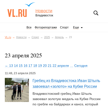
Новости
Владивосток
Все
Фоторепортажи
Спорт
Еще
VL.ru
Новости
Спорт
2025
Апрель
23
23 апреля 2025
← 13
14
15
16
17
18
19
20
21
22 апреля
…
Сегодня
11:48, 23 апреля 2025
Гребец из Владивостока Иван Штыль
завоевал «золото» на Кубке России
Владивостокский гребец Иван Штыль
завоевал золотую медаль на Кубке России
по гребле на байдарках и каноэ, который