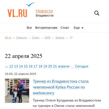
Новости
Владивосток
Все
Фоторепортажи
Спорт
Еще
VL.ru
Новости
Спорт
2025
Апрель
22
22 апреля 2025
← 12
13
14
15
16
17
18
19
20
21 апреля
…
Сегодня
10:05, 22 апреля 2025
Тренер из Владивостока стала
чемпионкой Кубка России по
кикбоксингу
Тренер Олеся Булдакова из Владивостока
на турнире в Омске стала чемпионкой