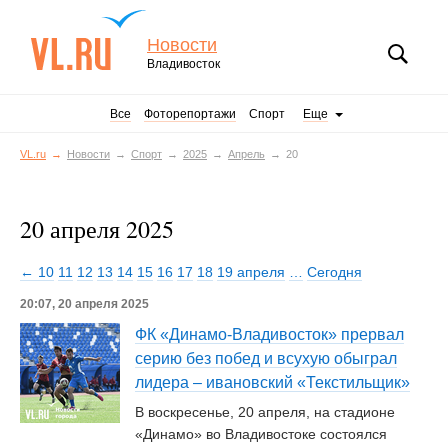
Новости
Владивосток
Все
Фоторепортажи
Спорт
Еще
VL.ru
Новости
Спорт
2025
Апрель
20
20 апреля 2025
← 10
11
12
13
14
15
16
17
18
19 апреля
…
Сегодня
20:07, 20 апреля 2025
ФК «Динамо-Владивосток» прервал
серию без побед и всухую обыграл
лидера – ивановский «Текстильщик»
В воскресенье, 20 апреля, на стадионе
«Динамо» во Владивостоке состоялся