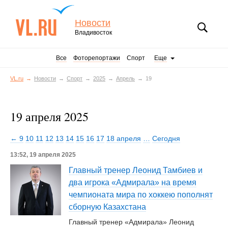
Новости
Владивосток
Все
Фоторепортажи
Спорт
Еще
VL.ru
Новости
Спорт
2025
Апрель
19
19 апреля 2025
← 9
10
11
12
13
14
15
16
17
18 апреля
…
Сегодня
13:52, 19 апреля 2025
Главный тренер Леонид Тамбиев и
два игрока «Адмирала» на время
чемпионата мира по хоккею пополнят
сборную Казахстана
Главный тренер «Адмирала» Леонид