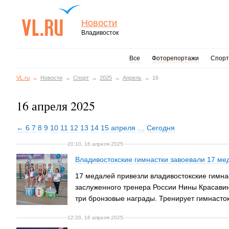
Новости
Владивосток
Все
Фоторепортажи
Спорт
VL.ru
Новости
Спорт
2025
Апрель
16
16 апреля 2025
← 6
7
8
9
10
11
12
13
14
15 апреля
…
Сегодня
20:10, 16 апреля 2025
Владивостокские гимнастки завоевали 17 ме
17 медалей привезли владивостокские гимна
заслуженного тренера России Нины Красави
три бронзовые награды. Тренирует гимнасто
12:20, 16 апреля 2025