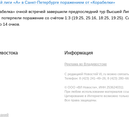
 лиги «А» в Санкт-Петербурге поражением от «Корабелки»
белка» очной встречей завершили предпоследний тур Высшей Лиги
 потерпели поражение со счётом 1:3 (19:25, 25:16, 18:25, 19:25).
 14 очков.
ивостока
Информация
Реклама во Владивостоке
С редакцией Новостей VL.ru можно связать
Телефон: 8 (423) 241−49−26, 8 (423) 280−6
© ООО «ВЛ Новости», ИНН 2536240311
При любом использовании материалов ссыл
Цитирование в Интернете возможно только
Все права защищены.
паний