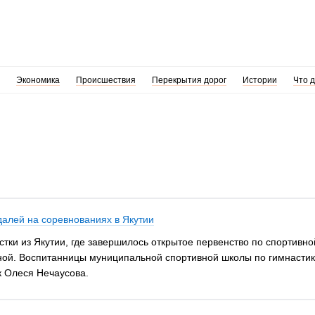
Экономика
Происшествия
Перекрытия дорог
Истории
Что 
далей на соревнованиях в Якутии
стки из Якутии, где завершилось открытое первенство по спортивн
ной. Воспитанницы муниципальной спортивной школы по гимнастике
к Олеся Нечаусова.