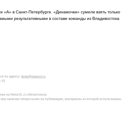
 «А» в Санкт-Петербурге. «Динамочки» сумели взять только
 Самыми результативными в составе команды из Владивостока
ся по адресу:
lenta@newsvl.ru
6−15
ка на NewsVL.ru обязательна.
 при наличии гиперссылки на публикацию, материалы из которой использованы.