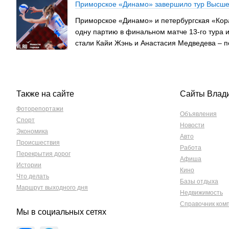
Приморское «Динамо» завершило тур Высшей
Приморское «Динамо» и петербургская «Кора
одну партию в финальном матче 13-го тура и
стали Кайи Жэнь и Анастасия Медведева – по
Также на сайте
Сайты Влад
Фоторепортажи
Объявления
Спорт
Новости
Экономика
Авто
Происшествия
Работа
Перекрытия дорог
Афиша
Истории
Кино
Что делать
Базы отдыха
Маршрут выходного дня
Недвижимость
Справочник ком
Мы в социальных сетях