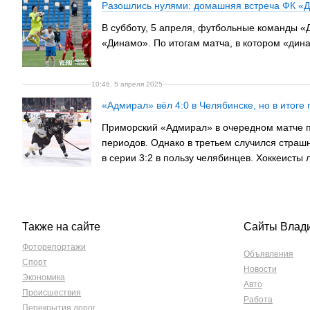
Разошлись нулями: домашняя встреча ФК «Д
В субботу, 5 апреля, футбольные команды «
«Динамо». По итогам матча, в котором «дин
10:46, 5 апреля 2025
«Адмирал» вёл 4:0 в Челябинске, но в итоге
Приморский «Адмирал» в очередном матче пл
периодов. Однако в третьем случился страшн
в серии 3:2 в пользу челябинцев. Хоккеисты 
Также на сайте
Сайты Влад
Фоторепортажи
Объявления
Спорт
Новости
Экономика
Авто
Происшествия
Работа
Перекрытия дорог