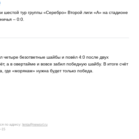
й
и шестой тур группы «Серебро» Второй лиги «А» на стадионе
ичья – 0:0.
 четыре безответные шайбы и повёл 4:0 после двух
т, а в овертайме и вовсе забил победную шайбу. В итоге счёт
а, где «морякам» нужна будет только победа.
ся по адресу:
lenta@newsvl.ru
6−15