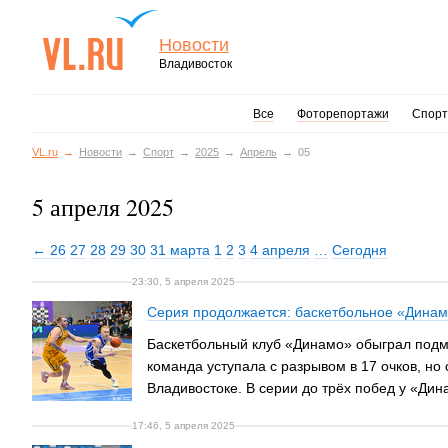
Новости
Владивосток
Все
Фоторепортажи
Спорт
VL.ru
Новости
Спорт
2025
Апрель
05
5 апреля 2025
← 26
27
28
29
30
31 марта
1
2
3
4 апреля
…
Сегодня
23:30, 5 апреля 2025
Серия продолжается: баскетбольное «Динамо
Баскетбольный клуб «Динамо» обыграл подм
команда уступала с разрывом в 17 очков, но 
Владивостоке. В серии до трёх побед у «Ди
17:46, 5 апреля 2025