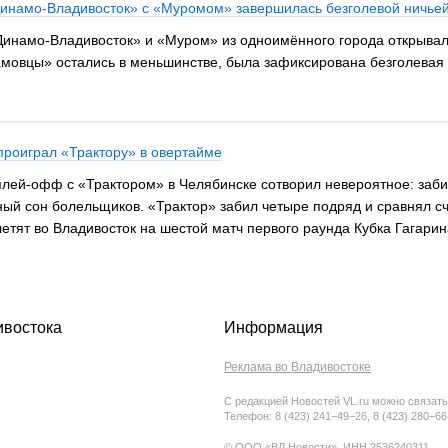
инамо-Владивосток» с «Муромом» завершилась безголевой ничье
Динамо-Владивосток» и «Муром» из одноимённого города открывал
амовцы» остались в меньшинстве, была зафиксирована безголевая н
 проиграл «Трактору» в овертайме
ей-офф с «Трактором» в Челябинске сотворил невероятное: забил
ый сон болельщиков. «Трактор» забил четыре подряд и сравнял счё
летят во Владивосток на шестой матч первого раунда Кубка Гагарин
ивостока
Информация
Реклама во Владивостоке
С редакцией Новостей VL.ru можно связать
Телефон: 8 (423) 241−49−26, 8 (423) 280−6
© ООО «ВЛ Новости», ИНН 2536240311