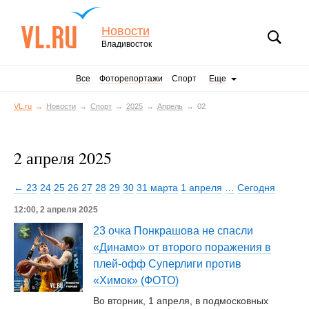
Новости
Владивосток
Все
Фоторепортажи
Спорт
Еще
VL.ru
Новости
Спорт
2025
Апрель
02
2 апреля 2025
← 23
24
25
26
27
28
29
30
31 марта
1 апреля
…
Сегодня
12:00, 2 апреля 2025
23 очка Понкрашова не спасли
«Динамо» от второго поражения в
плей-офф Суперлиги против
«Химок» (ФОТО)
Во вторник, 1 апреля, в подмосковных