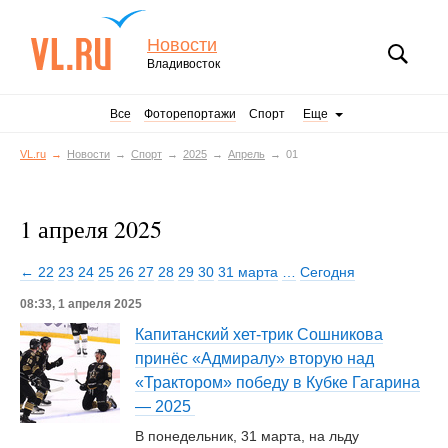
Новости
Владивосток
Все
Фоторепортажи
Спорт
Еще
VL.ru
Новости
Спорт
2025
Апрель
01
1 апреля 2025
← 22
23
24
25
26
27
28
29
30
31 марта
…
Сегодня
08:33, 1 апреля 2025
Капитанский хет-трик Сошникова
принёс «Адмиралу» вторую над
«Трактором» победу в Кубке Гагарина
— 2025
В понедельник, 31 марта, на льду