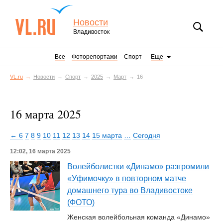
Новости
Владивосток
Все
Фоторепортажи
Спорт
Еще
VL.ru
Новости
Спорт
2025
Март
16
16 марта 2025
← 6
7
8
9
10
11
12
13
14
15 марта
…
Сегодня
12:02, 16 марта 2025
Волейболистки «Динамо» разгромили
«Уфимочку» в повторном матче
домашнего тура во Владивостоке
(ФОТО)
Женская волейбольная команда «Динамо»