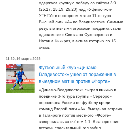
одержала крупную победу со счётом 3:0
(25:17, 25:19, 25:20) над «Уфимочкой-
УГНТУ» в повторном матче 11-го тура
Высшей лиги «А» во Владивостоке. Самыми
результативными игроками поединка стали
«динамовки» Светлана Суховерхова и
Наташа Чикириз, в активе которых по 15
очков.
11:30, 16 марта 2025
Футбольный клуб «Динамо-
Владивосток» ушёл от поражения в
выездном матче против «Форте»
«Динамо-Владивосток» сыграл вничью в
поединке 3-го тура группы «Серебро»
первенства России по футболу среди
команд Второй лиги «А». Выездная встреча
в Таганроге против местного «Форте»
завершилась со счётом 1:1. В завершение
встречи спасительный гол забил