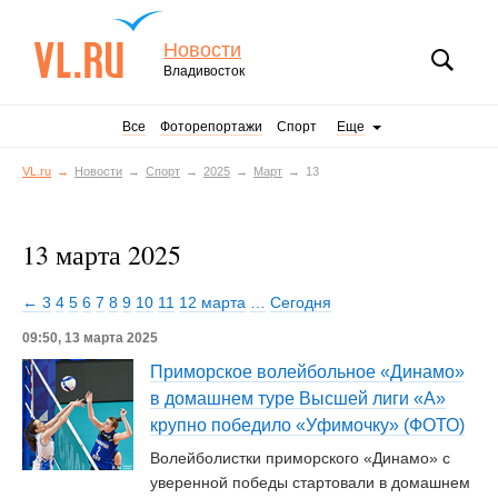
Новости
Владивосток
Все
Фоторепортажи
Спорт
Еще
VL.ru
Новости
Спорт
2025
Март
13
13 марта 2025
← 3
4
5
6
7
8
9
10
11
12 марта
…
Сегодня
09:50, 13 марта 2025
Приморское волейбольное «Динамо»
в домашнем туре Высшей лиги «А»
крупно победило «Уфимочку» (ФОТО)
Волейболистки приморского «Динамо» с
уверенной победы стартовали в домашнем