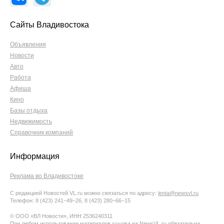
Сайты Владивостока
Объявления
Новости
Авто
Работа
Афиша
Кино
Базы отдыха
Недвижимость
Справочник компаний
Информация
Реклама во Владивостоке
С редакцией Новостей VL.ru можно связаться по адресу:
lenta@newsvl.ru
Телефон: 8 (423) 241−49−26, 8 (423) 280−66−15
© ООО «ВЛ Новости», ИНН 2536240311
При любом использовании материалов ссылка на NewsVL.ru обязательна.