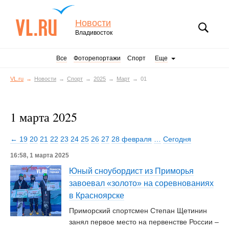
Новости
Владивосток
Все
Фоторепортажи
Спорт
Еще
VL.ru
Новости
Спорт
2025
Март
01
1 марта 2025
← 19
20
21
22
23
24
25
26
27
28 февраля
…
Сегодня
16:58, 1 марта 2025
Юный сноубордист из Приморья
завоевал «золото» на соревнованиях
в Красноярске
Приморский спортсмен Степан Щетинин
занял первое место на первенстве России –