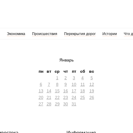
Экономика
Происшествия
Перекрытия дорог
Истории
Что 
Январь
пн
вт
ср
чт
пт
сб
вс
1
2
3
4
5
6
7
8
9
10
11
12
13
14
15
16
17
18
19
20
21
22
23
24
25
26
27
28
29
30
31
ивостока
Информация