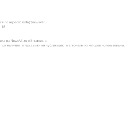
ся по адресу:
lenta@newsvl.ru
6−15
ка на NewsVL.ru обязательна.
 при наличии гиперссылки на публикацию, материалы из которой использованы.