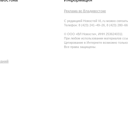
Реклама во Владивостоке
С редакцией Новостей VL.ru можно связать
Телефон: 8 (423) 241−49−26, 8 (423) 280−6
© ООО «ВЛ Новости», ИНН 2536240311
При любом использовании материалов ссыл
Цитирование в Интернете возможно только
Все права защищены.
паний