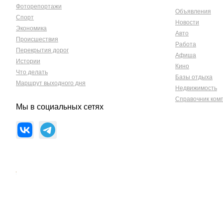
Фоторепортажи
Объявления
Спорт
Новости
Экономика
Авто
Происшествия
Работа
Перекрытия дорог
Афиша
Истории
Кино
Что делать
Базы отдыха
Маршрут выходного дня
Недвижимость
Справочник ком
Мы в социальных сетях