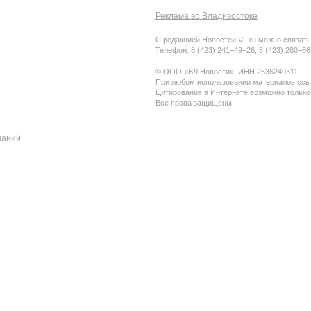
Реклама во Владивостоке
С редакцией Новостей VL.ru можно связать
Телефон: 8 (423) 241−49−26, 8 (423) 280−6
© ООО «ВЛ Новости», ИНН 2536240311
При любом использовании материалов ссыл
Цитирование в Интернете возможно только
Все права защищены.
паний