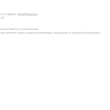
ся по адресу:
lenta@newsvl.ru
6−15
ка на NewsVL.ru обязательна.
 при наличии гиперссылки на публикацию, материалы из которой использованы.