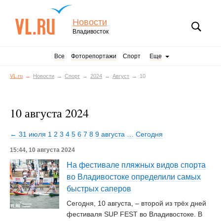
Новости
Владивосток
Все
Фоторепортажи
Спорт
Еще
VL.ru
Новости
Спорт
2024
Август
10
10 августа 2024
← 31 июля
1
2
3
4
5
6
7
8
9 августа
…
Сегодня
15:44, 10 августа 2024
На фестивале пляжных видов спорта
во Владивостоке определили самых
быстрых саперов
Сегодня, 10 августа, – второй из трёх дней
фестиваля SUP FEST во Владивостоке. В