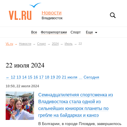
Новости
Владивосток
Все
Фоторепортажи
Спорт
Еще
VL.ru
Новости
Спорт
2024
Июль
22
22 июля 2024
← 12
13
14
15
16
17
18
19
20
21 июля
…
Сегодня
10:50, 22 июля 2024
Семнадцатилетняя спортсменка из
Владивостока стала одной из
сильнейших юниорок планеты по
гребле на байдарках и каноэ
В Болгарии, в городе Пловдив, завершилось