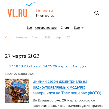
Новости
Владивосток
Все
Фоторепортажи
Спорт
Еще
VL.ru
Новости
Спорт
2023
Март
27
27 марта 2023
← 17
18
19
20
21
22
23
24
25
26 марта
…
Сегодня
19:29, 27 марта 2023
Зимний сезон джип-триала на
радиоуправляемых моделях
завершился на Трёх пещерах (ФОТО)
Во Владивостоке, 26 марта, состоялся
заключительный этап зимнего джип-триала