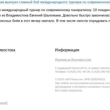
ев выиграл главный бой международного турнира по современном
л международный турнир по современному панкратиону. 10 поединко
 из Владивостока Евгений Шаломаев. Довольно быстро закончилась
есных боёв в этот вечер хватало. В том числе смогли порадовать 
ивостока
Информация
Реклама во Владивостоке
С редакцией Новостей VL.ru можно связать
Телефон: 8 (423) 241−49−26, 8 (423) 280−6
© ООО «ВЛ Новости», ИНН 2536240311
При любом использовании материалов ссыл
Цитирование в Интернете возможно только
Все права защищены.
паний