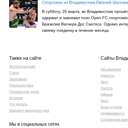
Спортсмен из Владивостока Евгений Шалома
В субботу, 25 марта, во Владивостоке прошё
одержал и завоевал пояс Open FC спортсмен
Бразилии Вагнера Дос Сантоса. Однако интер
своему поединку в течение месяца.
Также на сайте
Сайты Влад
Фоторепортажи
Объявления
Спорт
Новости
Экономика
Авто
Происшествия
Работа
Перекрытия дорог
Афиша
Истории
Кино
Что делать
Базы отдыха
Маршрут выходного дня
Недвижимость
Справочник ком
Мы в социальных сетях