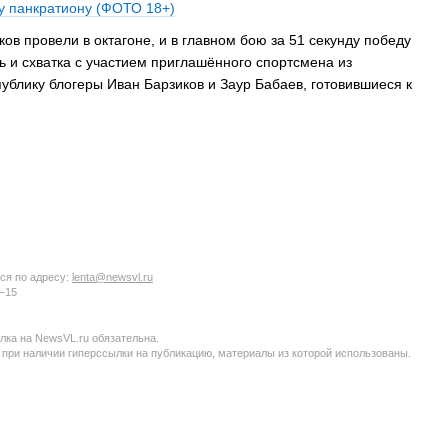
у панкратиону (ФОТО 18+)
в провели в октагоне, и в главном бою за 51 секунду победу
 и схватка с участием приглашённого спортсмена из
публику блогеры Иван Барзиков и Заур Бабаев, готовившиеся к
ся по адресу:
lenta@newsvl.ru
6−15
ка на NewsVL.ru обязательна.
 при наличии гиперссылки на публикацию, материалы из которой использованы.