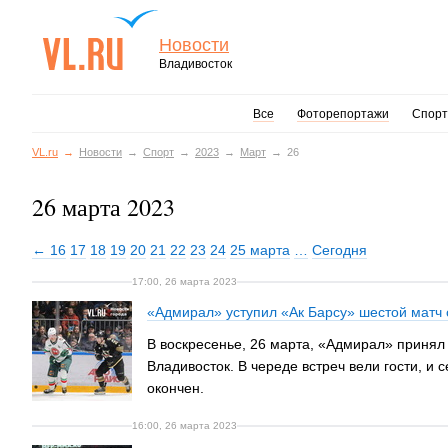
Новости
Владивосток
Все
Фоторепортажи
Спорт
VL.ru
Новости
Спорт
2023
Март
26
26 марта 2023
← 16
17
18
19
20
21
22
23
24
25 марта
…
Сегодня
17:00, 26 марта 2023
«Адмирал» уступил «Ак Барсу» шестой матч
В воскресенье, 26 марта, «Адмирал» принял
Владивосток. В череде встреч вели гости, и 
окончен.
16:00, 26 марта 2023