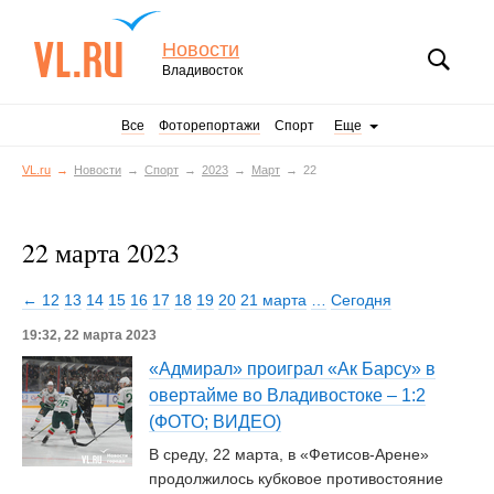
Новости
Владивосток
Все
Фоторепортажи
Спорт
Еще
VL.ru
Новости
Спорт
2023
Март
22
22 марта 2023
← 12
13
14
15
16
17
18
19
20
21 марта
…
Сегодня
19:32, 22 марта 2023
«Адмирал» проиграл «Ак Барсу» в
овертайме во Владивостоке – 1:2
(ФОТО; ВИДЕО)
В среду, 22 марта, в «Фетисов-Арене»
продолжилось кубковое противостояние