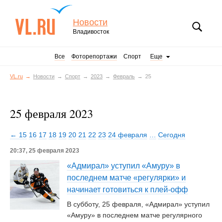
Новости
Владивосток
Все
Фоторепортажи
Спорт
Еще
VL.ru
Новости
Спорт
2023
Февраль
25
25 февраля 2023
← 15
16
17
18
19
20
21
22
23
24 февраля
…
Сегодня
20:37, 25 февраля 2023
«Адмирал» уступил «Амуру» в
последнем матче «регулярки» и
начинает готовиться к плей-офф
В субботу, 25 февраля, «Адмирал» уступил
«Амуру» в последнем матче регулярного