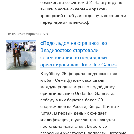
чемпионата со счётом 3:2. На эту игру не
вышли многие лидеры «моряков»,
тренерский штаб дал отдохнуть хоккеистам
перед играми плей-офф.
16:16, 25 февраля 2023
«Подо льдом не страшно»: во
Владивостоке стартовали
соревнования по подводному
ориентированию Under Ice Games
В субботу, 25 февраля, недалеко от яхт-
клуба «Семь футов» стартовали
международные игры по подлёдному
ориентированию Under Ice Games. За
победу в них борются более 20
спортсменов из России, Кипра, Египта и
Китая. В первый день их ожидает
квалификация, а уже завтра начнутся
настоящие испытания. Вместе со
взрослыми участвуют и подростки, которых