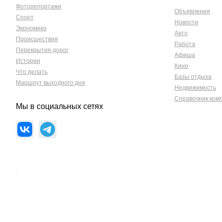
Фоторепортажи
Объявления
Спорт
Новости
Экономика
Авто
Происшествия
Работа
Перекрытия дорог
Афиша
Истории
Кино
Что делать
Базы отдыха
Маршрут выходного дня
Недвижимость
Справочник ком
Мы в социальных сетях