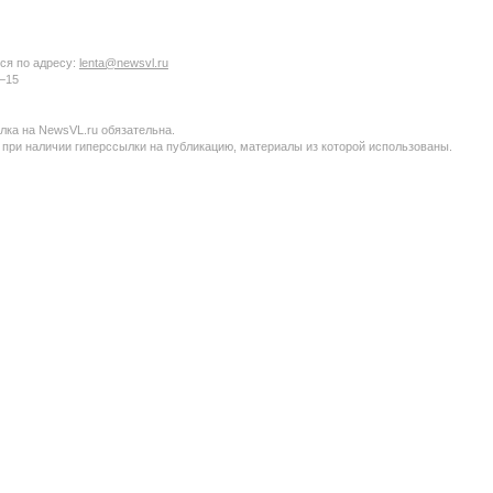
ся по адресу:
lenta@newsvl.ru
6−15
ка на NewsVL.ru обязательна.
 при наличии гиперссылки на публикацию, материалы из которой использованы.