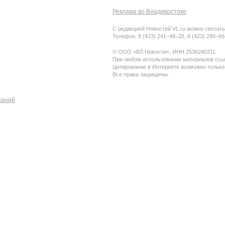
Реклама во Владивостоке
С редакцией Новостей VL.ru можно связать
Телефон: 8 (423) 241−49−26, 8 (423) 280−6
© ООО «ВЛ Новости», ИНН 2536240311
При любом использовании материалов ссыл
Цитирование в Интернете возможно только
Все права защищены.
паний