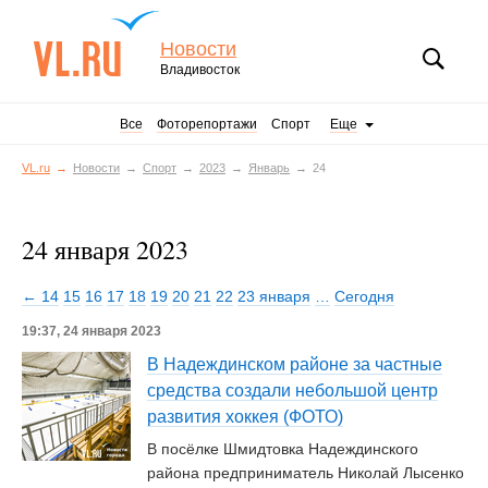
Новости
Владивосток
Все
Фоторепортажи
Спорт
Еще
VL.ru
Новости
Спорт
2023
Январь
24
24 января 2023
← 14
15
16
17
18
19
20
21
22
23 января
…
Сегодня
19:37, 24 января 2023
В Надеждинском районе за частные
средства создали небольшой центр
развития хоккея (ФОТО)
В посёлке Шмидтовка Надеждинского
района предприниматель Николай Лысенко