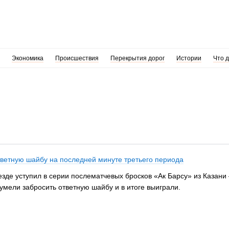
Экономика
Происшествия
Перекрытия дорог
Истории
Что 
тветную шайбу на последней минуте третьего периода
зде уступил в серии послематчевых бросков «Ак Барсу» из Казани –
умели забросить ответную шайбу и в итоге выиграли.