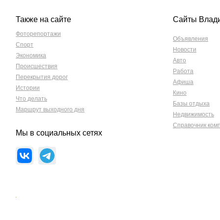
Также на сайте
Сайты Влад
Фоторепортажи
Объявления
Спорт
Новости
Экономика
Авто
Происшествия
Работа
Перекрытия дорог
Афиша
Истории
Кино
Что делать
Базы отдыха
Маршрут выходного дня
Недвижимость
Справочник ком
Мы в социальных сетях