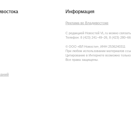
ивостока
Информация
Реклама во Владивостоке
С редакцией Новостей VL.ru можно связать
Телефон: 8 (423) 241−49−26, 8 (423) 280−6
© ООО «ВЛ Новости», ИНН 2536240311
При любом использовании материалов ссыл
Цитирование в Интернете возможно только
Все права защищены.
паний