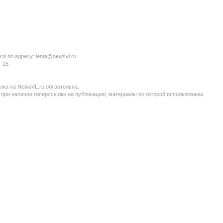
ся по адресу:
lenta@newsvl.ru
6−15
ка на NewsVL.ru обязательна.
 при наличии гиперссылки на публикацию, материалы из которой использованы.