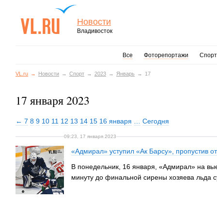
Новости
Владивосток
Все
Фоторепортажи
Спорт
VL.ru
Новости
Спорт
2023
Январь
17
17 января 2023
← 7
8
9
10
11
12
13
14
15
16 января
…
Сегодня
09:23, 17 января 2023
«Адмирал» уступил «Ак Барсу», пропустив о
В понедельник, 16 января, «Адмирал» на вые
минуту до финальной сирены хозяева льда с