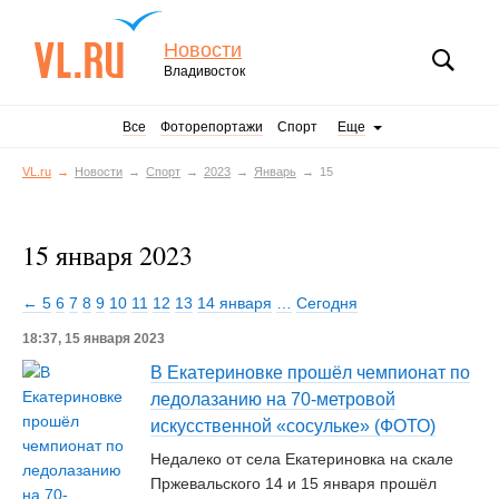
Новости
Владивосток
Все
Фоторепортажи
Спорт
Еще
VL.ru
Новости
Спорт
2023
Январь
15
15 января 2023
← 5
6
7
8
9
10
11
12
13
14 января
…
Сегодня
18:37, 15 января 2023
В Екатериновке прошёл чемпионат по
ледолазанию на 70-метровой
искусственной «сосульке» (ФОТО)
Недалеко от села Екатериновка на скале
Пржевальского 14 и 15 января прошёл