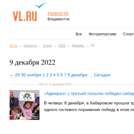
Новости
Владивосток
Все
Фоторепортажи
Спорт
VL.ru
Новости
Спорт
2022
Декабрь
09
9 декабря 2022
← 29
30 ноября
1
2
3
4
5
6
7
8 декабря
…
Сегодня
09:14, 9 декабря 2022
«Адмирал» с третьей попытки победил хаба
В четверг, 8 декабря, в Хабаровске прошла
одного гостевого поражения победу в этом 