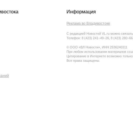
ивостока
Информация
Реклама во Владивостоке
С редакцией Новостей VL.ru можно связать
Телефон: 8 (423) 241−49−26, 8 (423) 280−6
© ООО «ВЛ Новости», ИНН 2536240311
При любом использовании материалов ссыл
Цитирование в Интернете возможно только
Все права защищены.
паний