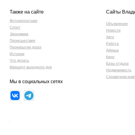
Также на сайте
Сайты Влад
Фоторепортажи
Объявления
Спорт
Новости
Экономика
Авто
Происшествия
Работа
Перекрытия дорог
Афиша
Истории
Кино
Что делать
Базы отдыха
Маршрут выходного дня
Недвижимость
Справочник ком
Мы в социальных сетях