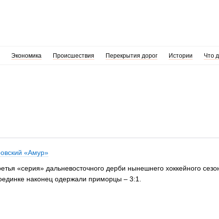
Экономика
Происшествия
Перекрытия дорог
Истории
Что 
ровский «Амур»
 третья «серия» дальневосточного дерби нынешнего хоккейного сез
поединке наконец одержали приморцы – 3:1.