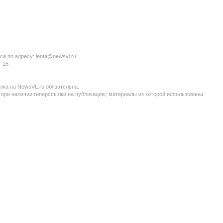
ся по адресу:
lenta@newsvl.ru
6−15
ка на NewsVL.ru обязательна.
 при наличии гиперссылки на публикацию, материалы из которой использованы.