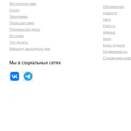
Фоторепортажи
Объявления
Спорт
Новости
Экономика
Авто
Происшествия
Работа
Перекрытия дорог
Афиша
Истории
Кино
Что делать
Базы отдыха
Маршрут выходного дня
Недвижимость
Справочник ком
Мы в социальных сетях