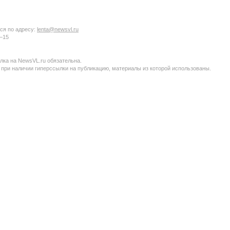
ся по адресу:
lenta@newsvl.ru
6−15
ка на NewsVL.ru обязательна.
 при наличии гиперссылки на публикацию, материалы из которой использованы.