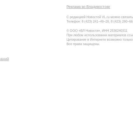
Реклама во Владивостоке
С редакцией Новостей VL.ru можно связать
Телефон: 8 (423) 241−49−26, 8 (423) 280−6
© ООО «ВЛ Новости», ИНН 2536240311
При любом использовании материалов ссыл
Цитирование в Интернете возможно только
Все права защищены.
паний