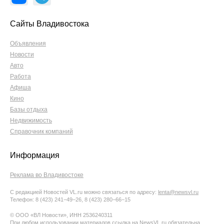
Сайты Владивостока
Объявления
Новости
Авто
Работа
Афиша
Кино
Базы отдыха
Недвижимость
Справочник компаний
Информация
Реклама во Владивостоке
С редакцией Новостей VL.ru можно связаться по адресу:
lenta@newsvl.ru
Телефон: 8 (423) 241−49−26, 8 (423) 280−66−15
© ООО «ВЛ Новости», ИНН 2536240311
При любом использовании материалов ссылка на NewsVL.ru обязательна.