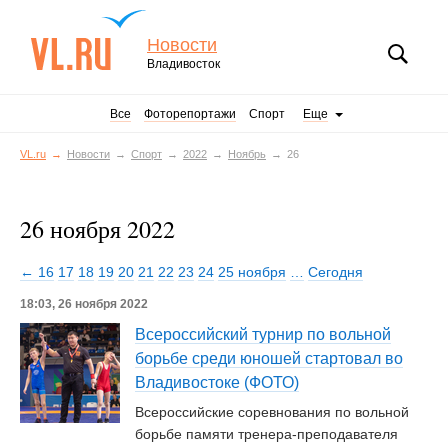
Новости
Владивосток
Все
Фоторепортажи
Спорт
Еще
VL.ru
Новости
Спорт
2022
Ноябрь
26
26 ноября 2022
← 16
17
18
19
20
21
22
23
24
25 ноября
…
Сегодня
18:03, 26 ноября 2022
Всероссийский турнир по вольной
борьбе среди юношей стартовал во
Владивостоке (ФОТО)
Всероссийские соревнования по вольной
борьбе памяти тренера-преподавателя