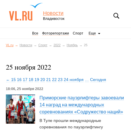
Новости
Владивосток
Все
Фоторепортажи
Спорт
Еще
VL.ru
Новости
Спорт
2022
Ноябрь
25
25 ноября 2022
← 15
16
17
18
19
20
21
22
23
24 ноября
…
Сегодня
18:06, 25 ноября 2022
Приморские пауэрлифтеры завоевали
14 наград на международных
соревнованиях «Содружество наций»
В Туле прошли международные
соревнования по пауэрлифтингу