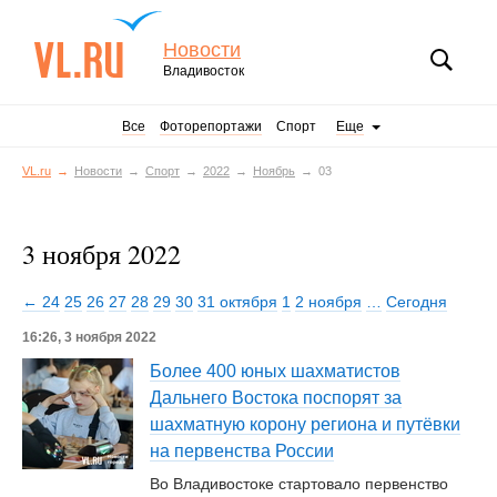
Новости
Владивосток
Все
Фоторепортажи
Спорт
Еще
VL.ru
Новости
Спорт
2022
Ноябрь
03
3 ноября 2022
← 24
25
26
27
28
29
30
31 октября
1
2 ноября
…
Сегодня
16:26, 3 ноября 2022
Более 400 юных шахматистов
Дальнего Востока поспорят за
шахматную корону региона и путёвки
на первенства России
Во Владивостоке стартовало первенство