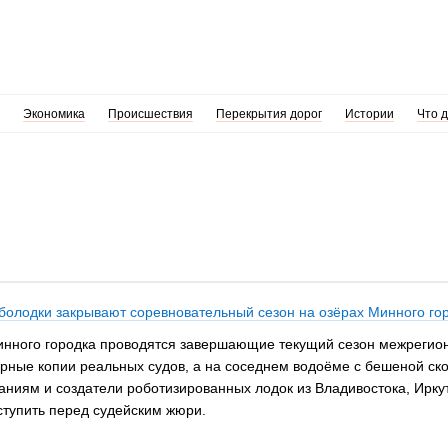
Экономика
Происшествия
Перекрытия дорог
Истории
Что 
болодки закрывают соревновательный сезон на озёрах Минного го
 Минного городка проводятся завершающие текущий сезон межреги
ные копии реальных судов, а на соседнем водоёме с бешеной ско
аниям и создатели роботизированных лодок из Владивостока, Ирку
ыступить перед судейским жюри.