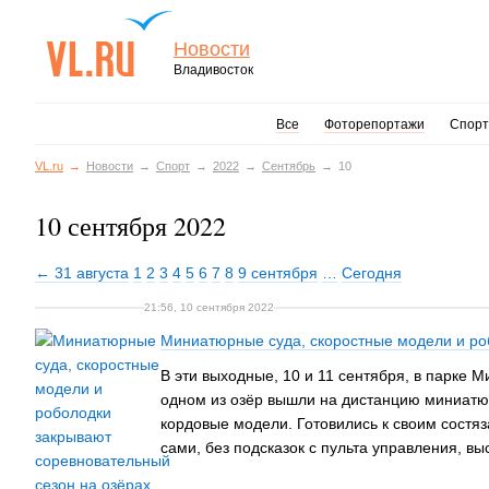
Новости
Владивосток
Все
Фоторепортажи
Спорт
VL.ru
Новости
Спорт
2022
Сентябрь
10
10 сентября 2022
← 31 августа
1
2
3
4
5
6
7
8
9 сентября
…
Сегодня
21:56, 10 сентября 2022
Миниатюрные суда, скоростные модели и ро
В эти выходные, 10 и 11 сентября, в парке
одном из озёр вышли на дистанцию миниатюр
кордовые модели. Готовились к своим состяз
сами, без подсказок с пульта управления, в