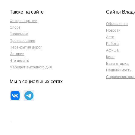
Также на сайте
Сайты Влад
Фоторепортажи
Объявления
Спорт
Новости
Экономика
Авто
Происшествия
Работа
Перекрытия дорог
Афиша
Истории
Кино
Что делать
Базы отдыха
Маршрут выходного дня
Недвижимость
Справочник ком
Мы в социальных сетях