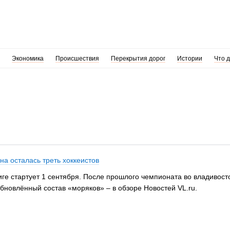
Экономика
Происшествия
Перекрытия дорог
Истории
Что 
а осталась треть хоккеистов
ге стартует 1 сентября. После прошлого чемпионата во владивосто
обновлённый состав «моряков» – в обзоре Новостей VL.ru.