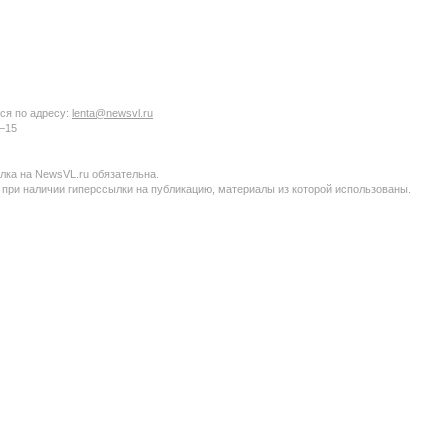
ся по адресу:
lenta@newsvl.ru
6−15
ка на NewsVL.ru обязательна.
 при наличии гиперссылки на публикацию, материалы из которой использованы.