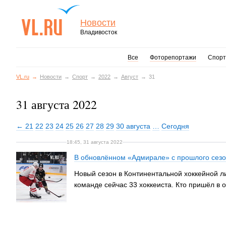
Новости
Владивосток
Все
Фоторепортажи
Спорт
VL.ru
Новости
Спорт
2022
Август
31
31 августа 2022
← 21
22
23
24
25
26
27
28
29
30 августа
…
Сегодня
18:45, 31 августа 2022
В обновлённом «Адмирале» с прошлого сезон
Новый сезон в Континентальной хоккейной ли
команде сейчас 33 хоккеиста. Кто пришёл в 