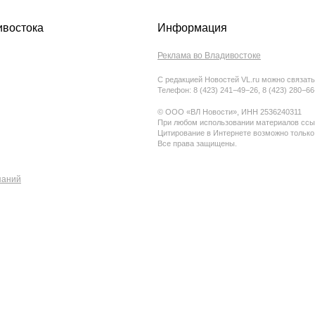
ивостока
Информация
Реклама во Владивостоке
С редакцией Новостей VL.ru можно связать
Телефон: 8 (423) 241−49−26, 8 (423) 280−6
© ООО «ВЛ Новости», ИНН 2536240311
При любом использовании материалов ссыл
Цитирование в Интернете возможно только
Все права защищены.
паний