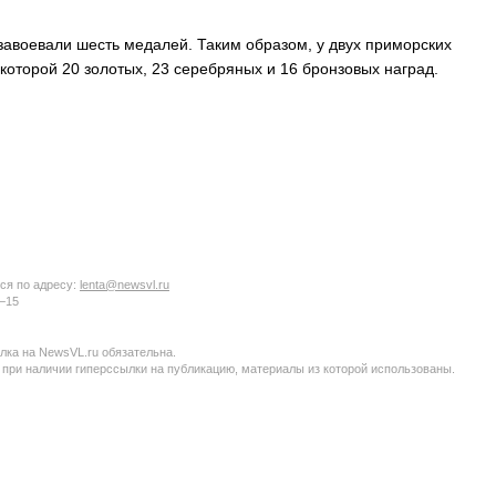
завоевали шесть медалей. Таким образом, у двух приморских
 которой 20 золотых, 23 серебряных и 16 бронзовых наград.
ся по адресу:
lenta@newsvl.ru
6−15
ка на NewsVL.ru обязательна.
 при наличии гиперссылки на публикацию, материалы из которой использованы.