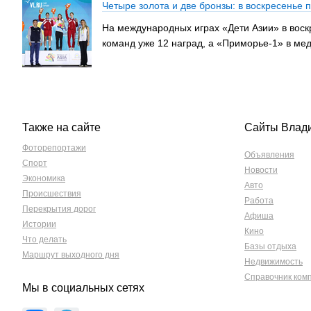
Четыре золота и две бронзы: в воскресенье
На международных играх «Дети Азии» в воск
команд уже 12 наград, а «Приморье-1» в мед
Также на сайте
Сайты Влад
Фоторепортажи
Объявления
Спорт
Новости
Экономика
Авто
Происшествия
Работа
Перекрытия дорог
Афиша
Истории
Кино
Что делать
Базы отдыха
Маршрут выходного дня
Недвижимость
Справочник ком
Мы в социальных сетях