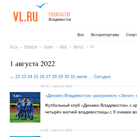
Новости
Владивосток
Все
Фоторепортажи
Спорт
VL.ru
Новости
Спорт
2022
Август
01
1 августа 2022
← 22
23
24
25
26
27
28
29
30
31 июля
…
Сегодня
18:30, 1 августа 2022
«Динамо-Владивосток» разгромило «Зенит» в
Футбольный клуб «Динамо-Владивосток» с кру
четырёх матчей владивостокцы с 9 очками во
11:03, 1 августа 2022