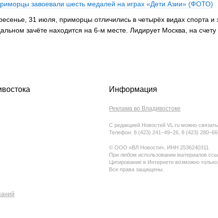
 приморцы завоевали шесть медалей на играх «Дети Азии» (ФОТО)
ресенье, 31 июля, приморцы отличились в четырёх видах спорта и 
альном зачёте находится на 6-м месте. Лидирует Москва, на счету
ивостока
Информация
Реклама во Владивостоке
С редакцией Новостей VL.ru можно связать
Телефон: 8 (423) 241−49−26, 8 (423) 280−6
© ООО «ВЛ Новости», ИНН 2536240311
При любом использовании материалов ссыл
Цитирование в Интернете возможно только
Все права защищены.
паний