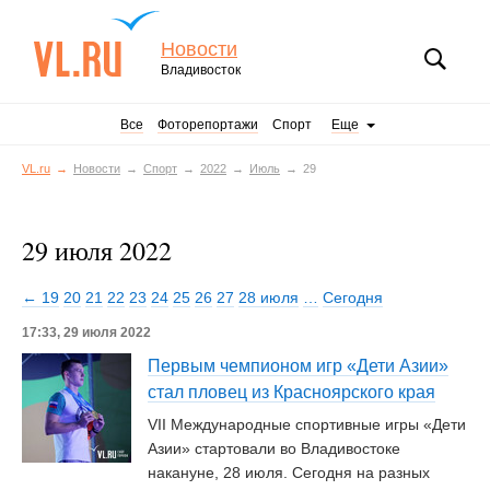
Новости
Владивосток
Все
Фоторепортажи
Спорт
Еще
VL.ru
Новости
Спорт
2022
Июль
29
29 июля 2022
← 19
20
21
22
23
24
25
26
27
28 июля
…
Сегодня
17:33, 29 июля 2022
Первым чемпионом игр «Дети Азии»
стал пловец из Красноярского края
VII Международные спортивные игры «Дети
Азии» стартовали во Владивостоке
накануне, 28 июля. Сегодня на разных