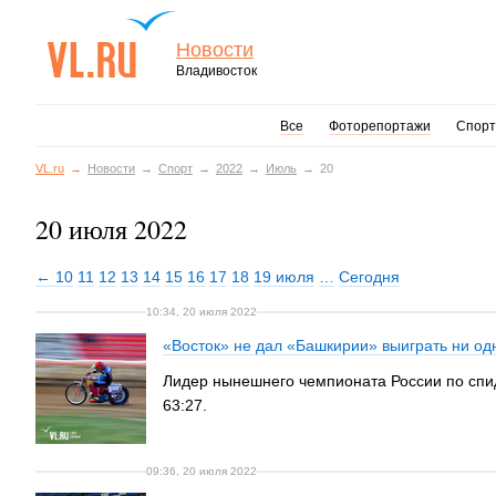
Новости
Владивосток
Все
Фоторепортажи
Спорт
VL.ru
Новости
Спорт
2022
Июль
20
20 июля 2022
← 10
11
12
13
14
15
16
17
18
19 июля
…
Сегодня
10:34, 20 июля 2022
«Восток» не дал «Башкирии» выиграть ни одн
Лидер нынешнего чемпионата России по спид
63:27.
09:36, 20 июля 2022