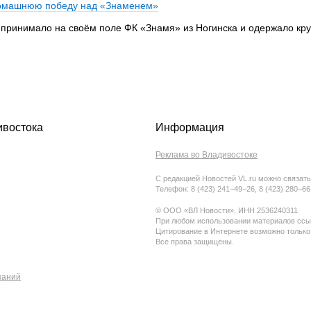
домашнюю победу над «Знаменем»
 принимало на своём поле ФК «Знамя» из Ногинска и одержало кр
ивостока
Информация
Реклама во Владивостоке
С редакцией Новостей VL.ru можно связать
Телефон: 8 (423) 241−49−26, 8 (423) 280−6
© ООО «ВЛ Новости», ИНН 2536240311
При любом использовании материалов ссыл
Цитирование в Интернете возможно только
Все права защищены.
паний