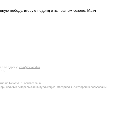
упную победу, вторую подряд в нынешнем сезоне. Матч
ся по адресу:
lenta@newsvl.ru
6−15
ка на NewsVL.ru обязательна.
 при наличии гиперссылки на публикацию, материалы из которой использованы.