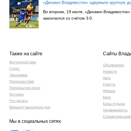
«Динамо-Владивосток» одержало крупную 
Во вторник, 19 июля, «Динамо-Владивосток»
закончился со счётом 3:0.
Также на сайте
Сайты Влад
Фоторепортажи
Объявления
Спорт
Новости
Экономика
Авто
Происшествия
Работа
Перекрытия дорог
Афиша
Истории
Кино
Что делать
Базы отдыха
Маршрут выходного дня
Недвижимость
Справочник ком
Мы в социальных сетях