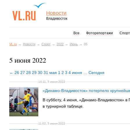
Новости
Владивосток
Все
Фоторепортажи
Спорт
VL.ru
Новости
Спорт
2022
Июнь
05
5 июня 2022
← 26
27
28
29
30
31 мая
1
2
3
4 июня
…
Сегодня
14:11, 5 июня 2022
«Динамо-Владивосток» потерпело крупнейше
В субботу, 4 июня, «Динамо-Владивосток» в
в турнирной таблице.
11:02, 5 июня 2022