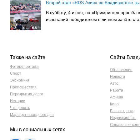
Второй этап «RDS-Азия» во Владивостоке вы
В субботу, 4 июня, на «Примринге» прошёл в
испытаний победителем в личном зачёте ста
Также на сайте
Сайты Влад
Фоторепортажи
Объявления
Спорт
Новости
Экономика
Авто
Происшествия
Работа
Перекрытия дорог
Афиша
Истории
Кино
Что делать
Базы отдыха
Маршрут выходного дня
Недвижимость
Справочник ком
Мы в социальных сетях