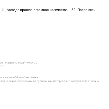
 11, заездов прошло огромное количество – 52. После всех
ся по адресу:
lenta@newsvl.ru
6−15
ка на NewsVL.ru обязательна.
 при наличии гиперссылки на публикацию, материалы из которой использованы.