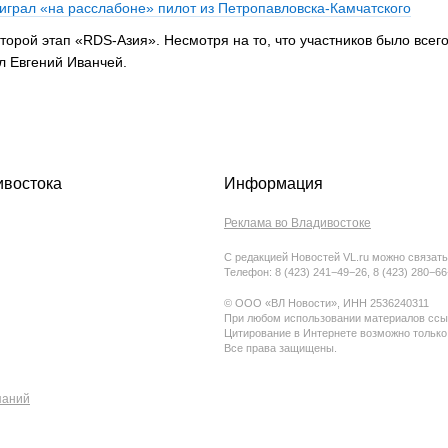
играл «на расслабоне» пилот из Петропавловска-Камчатского
торой этап «RDS-Азия». Несмотря на то, что участников было всего
л Евгений Иванчей.
ивостока
Информация
Реклама во Владивостоке
С редакцией Новостей VL.ru можно связать
Телефон: 8 (423) 241−49−26, 8 (423) 280−6
© ООО «ВЛ Новости», ИНН 2536240311
При любом использовании материалов ссыл
Цитирование в Интернете возможно только
Все права защищены.
паний