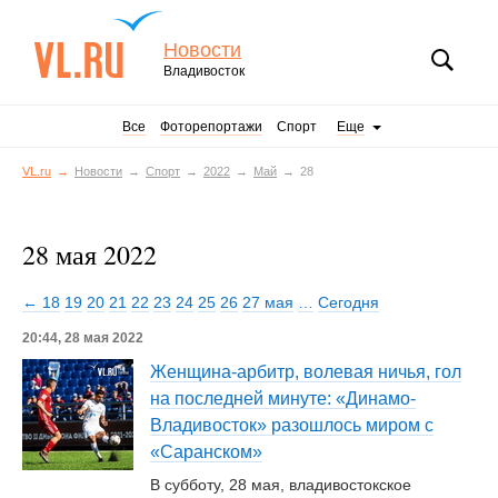
Новости
Владивосток
Все
Фоторепортажи
Спорт
Еще
VL.ru
Новости
Спорт
2022
Май
28
28 мая 2022
← 18
19
20
21
22
23
24
25
26
27 мая
…
Сегодня
20:44, 28 мая 2022
Женщина-арбитр, волевая ничья, гол
на последней минуте: «Динамо-
Владивосток» разошлось миром с
«Саранском»
В субботу, 28 мая, владивостокское