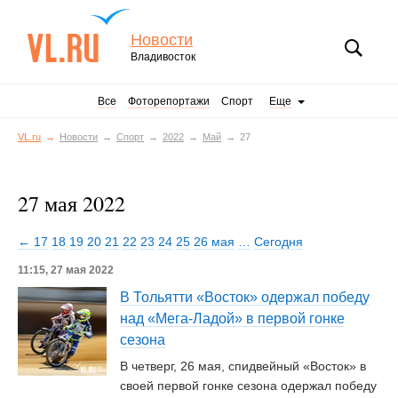
Новости
Владивосток
Все
Фоторепортажи
Спорт
Еще
VL.ru
Новости
Спорт
2022
Май
27
27 мая 2022
← 17
18
19
20
21
22
23
24
25
26 мая
…
Сегодня
11:15, 27 мая 2022
В Тольятти «Восток» одержал победу
над «Мега-Ладой» в первой гонке
сезона
В четверг, 26 мая, спидвейный «Восток» в
своей первой гонке сезона одержал победу