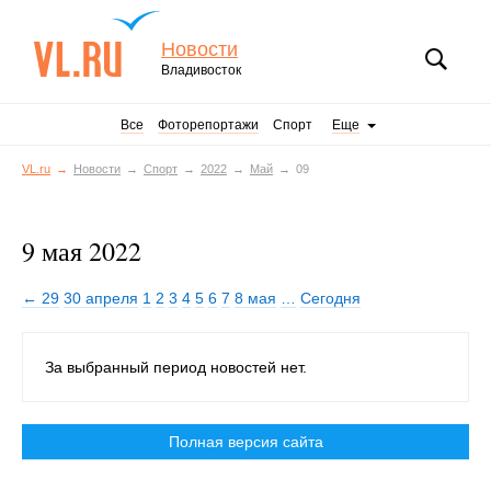
Новости
Владивосток
Все
Фоторепортажи
Спорт
Еще
VL.ru
Новости
Спорт
2022
Май
09
9 мая 2022
← 29
30 апреля
1
2
3
4
5
6
7
8 мая
…
Сегодня
За выбранный период новостей нет.
Полная версия сайта