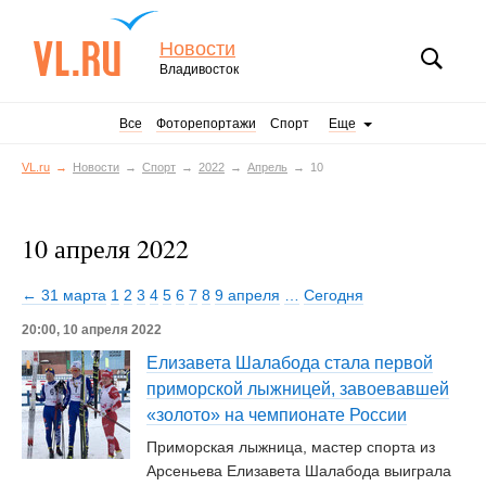
Новости
Владивосток
Все
Фоторепортажи
Спорт
Еще
VL.ru
Новости
Спорт
2022
Апрель
10
10 апреля 2022
← 31 марта
1
2
3
4
5
6
7
8
9 апреля
…
Сегодня
20:00, 10 апреля 2022
Елизавета Шалабода стала первой
приморской лыжницей, завоевавшей
«золото» на чемпионате России
Приморская лыжница, мастер спорта из
Арсеньева Елизавета Шалабода выиграла