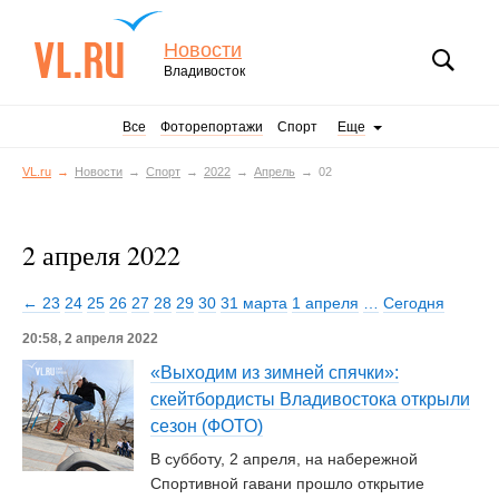
Новости
Владивосток
Все
Фоторепортажи
Спорт
Еще
VL.ru
Новости
Спорт
2022
Апрель
02
2 апреля 2022
← 23
24
25
26
27
28
29
30
31 марта
1 апреля
…
Сегодня
20:58, 2 апреля 2022
«Выходим из зимней спячки»:
скейтбордисты Владивостока открыли
сезон (ФОТО)
В субботу, 2 апреля, на набережной
Спортивной гавани прошло открытие