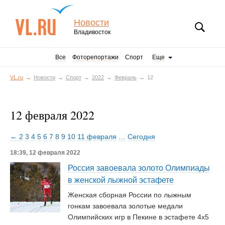
Новости
Владивосток
Все
Фоторепортажи
Спорт
Еще
VL.ru
Новости
Спорт
2022
Февраль
12
12 февраля 2022
← 2
3
4
5
6
7
8
9
10
11 февраля
…
Сегодня
18:39, 12 февраля 2022
Россия завоевала золото Олимпиады
в женской лыжной эстафете
Женская сборная России по лыжным
гонкам завоевала золотые медали
Олимпийских игр в Пекине в эстафете 4x5