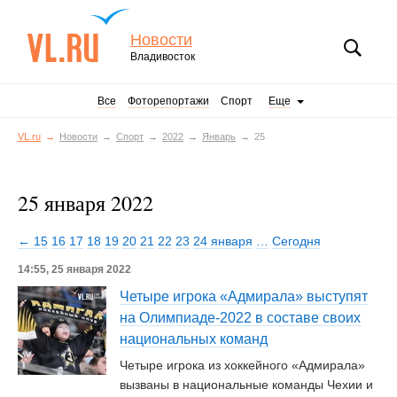
Новости
Владивосток
Все
Фоторепортажи
Спорт
Еще
VL.ru
Новости
Спорт
2022
Январь
25
25 января 2022
← 15
16
17
18
19
20
21
22
23
24 января
…
Сегодня
14:55, 25 января 2022
Четыре игрока «Адмирала» выступят
на Олимпиаде-2022 в составе своих
национальных команд
Четыре игрока из хоккейного «Адмирала»
вызваны в национальные команды Чехии и