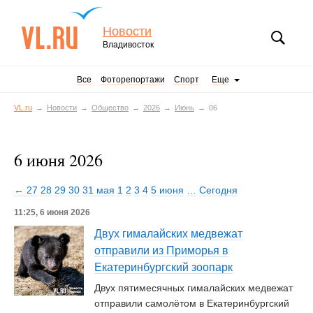
Новости
Владивосток
Все
Фоторепортажи
Спорт
Еще
VL.ru
Новости
Общество
2026
Июнь
06
6 июня 2026
← 27
28
29
30
31 мая
1
2
3
4
5 июня
…
Сегодня
11:25, 6 июня 2026
Двух гималайских медвежат
отправили из Приморья в
Екатеринбургский зоопарк
Двух пятимесячных гималайских медвежат
отправили самолётом в Екатеринбургский