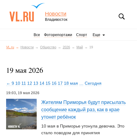
Новости
Владивосток
Все
Фоторепортажи
Спорт
Еще
VL.ru
Новости
Общество
2026
Май
19
19 мая 2026
← 9
10
11
12
13
14
15
16
17
18 мая
…
Сегодня
19:03, 19 мая 2026
Жителям Приморья будут присылать
сообщение каждый раз, как в крае
утонет ребёнок
10 мая в Приморье утонула девочка. Это
стало поводом для принятия