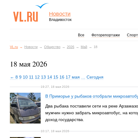
Новости
Владивосток
Все
Фоторепортажи
Спорт
VL.ru
Новости
Общество
2026
Май
18
18 мая 2026
← 8
9
10
11
12
13
14
15
16
17 мая
…
Сегодня
19:27, 18 мая 2026
В Приморье у рыбаков отобрали микроавтобу
Два рыбака поставили сети на реке Арзамазо
мужчин нужно забрать микроавтобус, на кото
доход государства.
10:17, 18 мая 2026