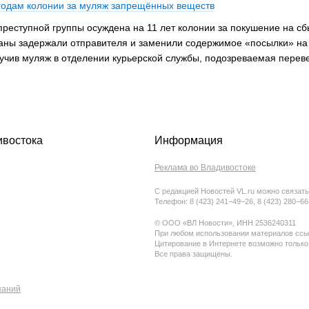
 годам колонии за муляж запрещённых веществ
реступной группы осуждена на 11 лет колонии за покушение на сбы
аны задержали отправителя и заменили содержимое «посылки» на 
лучив муляж в отделении курьерской службы, подозреваемая перев
ивостока
Информация
Реклама во Владивостоке
С редакцией Новостей VL.ru можно связать
Телефон: 8 (423) 241−49−26, 8 (423) 280−6
© ООО «ВЛ Новости», ИНН 2536240311
При любом использовании материалов ссыл
Цитирование в Интернете возможно только
Все права защищены.
паний