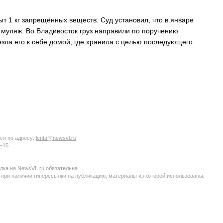
т 1 кг запрещённых веществ. Суд установил, что в январе
муляж. Во Владивосток груз направили по поручению
езла его к себе домой, где хранила с целью последующего
ся по адресу:
lenta@newsvl.ru
6−15
ка на NewsVL.ru обязательна.
 при наличии гиперссылки на публикацию, материалы из которой использованы.