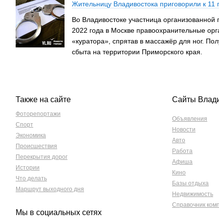
Жительницу Владивостока приговорили к 11
Во Владивостоке участница организованной п
2022 года в Москве правоохранительные орг
«куратора», спрятав в массажёр для ног. По
сбыта на территории Приморского края.
Также на сайте
Сайты Влад
Фоторепортажи
Объявления
Спорт
Новости
Экономика
Авто
Происшествия
Работа
Перекрытия дорог
Афиша
Истории
Кино
Что делать
Базы отдыха
Маршрут выходного дня
Недвижимость
Справочник ком
Мы в социальных сетях