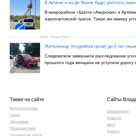
В Артёме и на Де-Фризе будут работать каме
В микрорайоне «Шахта «Амурская» в Артёме 
аэропортовской трассе. Такую же камеру уст
09:41, 15 мая 2026
Жительнице Уссурийска грозит до 5 лет лише
Следователи завершили расследование уголо
прошлого года женщина не уступила дорогу н
Также на сайте
Сайты Влад
Фоторепортажи
Объявления
Спорт
Новости
Экономика
Авто
Происшествия
Работа
Перекрытия дорог