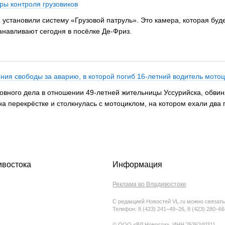
ры контроля грузовиков
установили систему «Грузовой патруль». Это камера, которая буд
анавливают сегодня в посёлке Де-Фриз.
ния свободы за аварию, в которой погиб 16-летний водитель мото
вного дела в отношении 49-летней жительницы Уссурийска, обвиня
а перекрёстке и столкнулась с мотоциклом, на котором ехали два 
ивостока
Информация
Реклама во Владивостоке
С редакцией Новостей VL.ru можно связать
Телефон: 8 (423) 241−49−26, 8 (423) 280−6
© ООО «ВЛ Новости», ИНН 2536240311