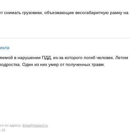
ет снимать грузовики, объезжающие весогабаритную рамку на
цикла
емой в нарушении ПДД, из-за которого погиб человек. Летом
подростка. Один из них умер от полученных травм.
ся по адресу:
lenta@newsvl.ru
6−15