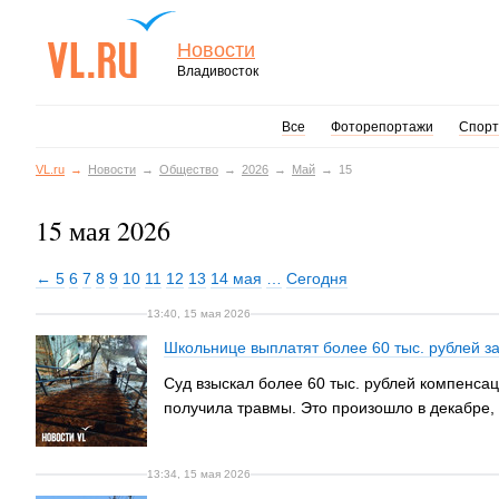
Новости
Владивосток
Все
Фоторепортажи
Спорт
VL.ru
Новости
Общество
2026
Май
15
15 мая 2026
← 5
6
7
8
9
10
11
12
13
14 мая
…
Сегодня
13:40, 15 мая 2026
Школьнице выплатят более 60 тыс. рублей з
Суд взыскал более 60 тыс. рублей компенсац
получила травмы. Это произошло в декабре, 
13:34, 15 мая 2026