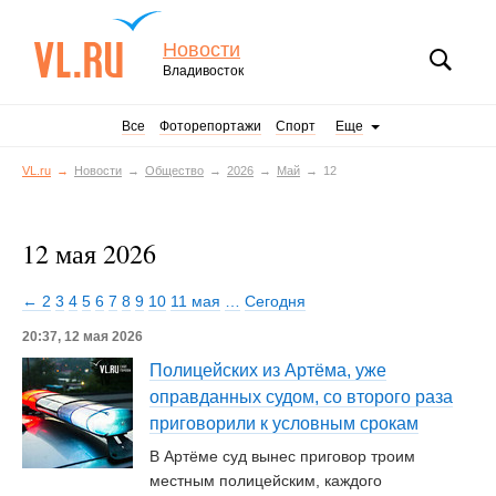
Новости
Владивосток
Все
Фоторепортажи
Спорт
Еще
VL.ru
Новости
Общество
2026
Май
12
12 мая 2026
← 2
3
4
5
6
7
8
9
10
11 мая
…
Сегодня
20:37, 12 мая 2026
Полицейских из Артёма, уже
оправданных судом, со второго раза
приговорили к условным срокам
В Артёме суд вынес приговор троим
местным полицейским, каждого