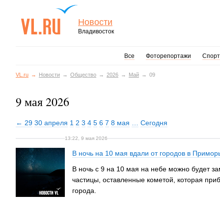
Новости
Владивосток
Все
Фоторепортажи
Спорт
VL.ru
Новости
Общество
2026
Май
09
9 мая 2026
← 29
30 апреля
1
2
3
4
5
6
7
8 мая
…
Сегодня
13:22, 9 мая 2026
В ночь на 10 мая вдали от городов в Примо
В ночь с 9 на 10 мая на небе можно будет з
частицы, оставленные кометой, которая приб
города.