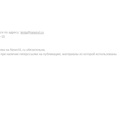
ся по адресу:
lenta@newsvl.ru
6−15
ка на NewsVL.ru обязательна.
 при наличии гиперссылки на публикацию, материалы из которой использованы.