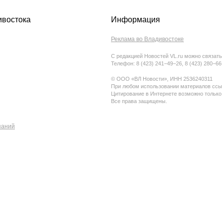
ивостока
Информация
Реклама во Владивостоке
С редакцией Новостей VL.ru можно связать
Телефон: 8 (423) 241−49−26, 8 (423) 280−6
© ООО «ВЛ Новости», ИНН 2536240311
При любом использовании материалов ссыл
Цитирование в Интернете возможно только
Все права защищены.
паний