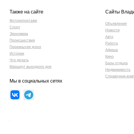
Также на сайте
Сайты Влад
Фоторепортажи
Объявления
Спорт
Новости
Экономика
Авто
Происшествия
Работа
Перекрытия дорог
Афиша
Истории
Кино
Что делать
Базы отдыха
Маршрут выходного дня
Недвижимость
Справочник ком
Мы в социальных сетях