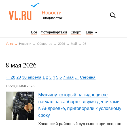
Новости
Владивосток
Все
Фоторепортажи
Спорт
Еще
VL.ru
Новости
Общество
2026
Май
08
8 мая 2026
← 28
29
30 апреля
1
2
3
4
5
6
7 мая
…
Сегодня
16:28, 8 мая 2026
Мужчину, который на гидроцикле
наехал на сапборд с двумя девочками
в Андреевке, приговорили к условному
сроку
Хасанский районный суд вынес приговор по